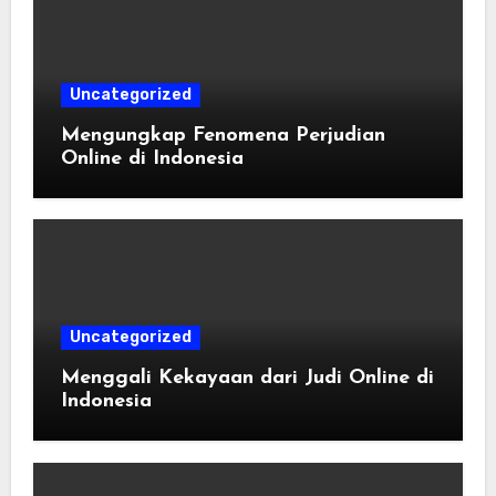
Uncategorized
Mengungkap Fenomena Perjudian
Online di Indonesia
Uncategorized
Menggali Kekayaan dari Judi Online di
Indonesia