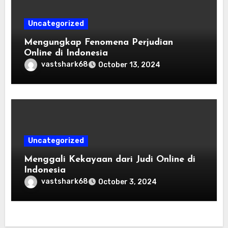
Uncategorized
Mengungkap Fenomena Perjudian
Online di Indonesia
vastshark68
October 13, 2024
Uncategorized
Menggali Kekayaan dari Judi Online di
Indonesia
vastshark68
October 3, 2024