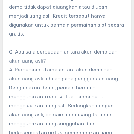
demo tidak dapat diuangkan atau diubah
menjadi uang asli. Kredit tersebut hanya
digunakan untuk bermain permainan slot secara
gratis.
Q: Apa saja perbedaan antara akun demo dan
akun uang asli?
A: Perbedaan utama antara akun demo dan
akun uang asli adalah pada penggunaan uang.
Dengan akun demo, pemain bermain
menggunakan kredit virtual tanpa perlu
mengeluarkan uang asli. Sedangkan dengan
akun uang asli, pemain memasang taruhan
menggunakan uang sungguhan dan
berkesempatan untuk memenangkan uang