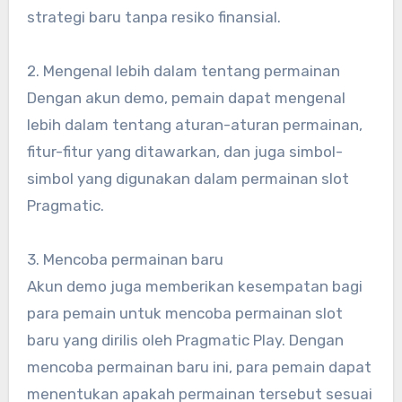
strategi baru tanpa resiko finansial.
2. Mengenal lebih dalam tentang permainan
Dengan akun demo, pemain dapat mengenal
lebih dalam tentang aturan-aturan permainan,
fitur-fitur yang ditawarkan, dan juga simbol-
simbol yang digunakan dalam permainan slot
Pragmatic.
3. Mencoba permainan baru
Akun demo juga memberikan kesempatan bagi
para pemain untuk mencoba permainan slot
baru yang dirilis oleh Pragmatic Play. Dengan
mencoba permainan baru ini, para pemain dapat
menentukan apakah permainan tersebut sesuai