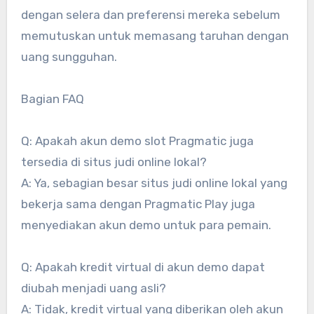
dengan selera dan preferensi mereka sebelum
memutuskan untuk memasang taruhan dengan
uang sungguhan.
Bagian FAQ
Q: Apakah akun demo slot Pragmatic juga
tersedia di situs judi online lokal?
A: Ya, sebagian besar situs judi online lokal yang
bekerja sama dengan Pragmatic Play juga
menyediakan akun demo untuk para pemain.
Q: Apakah kredit virtual di akun demo dapat
diubah menjadi uang asli?
A: Tidak, kredit virtual yang diberikan oleh akun