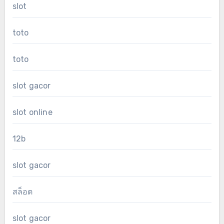
slot
toto
toto
slot gacor
slot online
12b
slot gacor
สล็อต
slot gacor