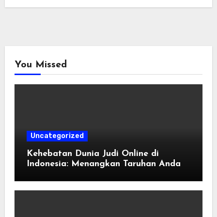
You Missed
Uncategorized
Kehebatan Dunia Judi Online di
Indonesia: Menangkan Taruhan Anda