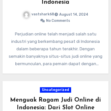
Indonesia
vastshark68
August 14, 2024
No Comments
Perjudian online telah menjadi salah satu
industri yang berkembang pesat di Indonesia
dalam beberapa tahun terakhir. Dengan
semakin banyaknya situs-situs judi online yang
bermunculan, para pemain dapat dengan
mudah mengakses…
Uncategorized
Menguak Ragam Judi Online di
Indonesia: Dari Slot Online