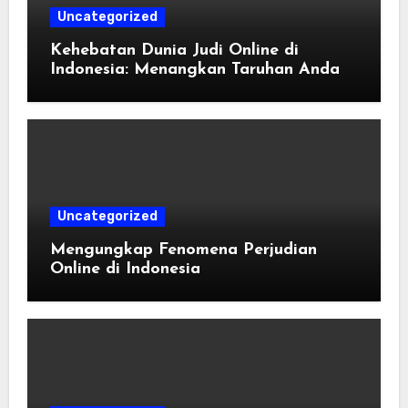
Uncategorized
Kehebatan Dunia Judi Online di
Indonesia: Menangkan Taruhan Anda
Uncategorized
Mengungkap Fenomena Perjudian
Online di Indonesia