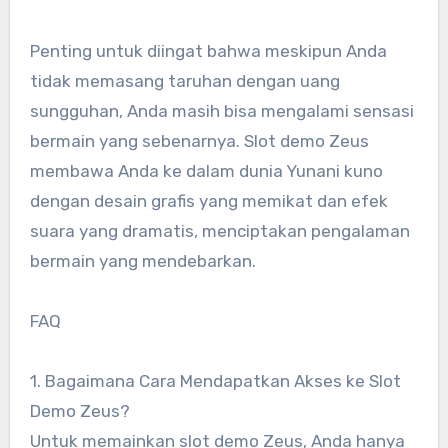
Penting untuk diingat bahwa meskipun Anda
tidak memasang taruhan dengan uang
sungguhan, Anda masih bisa mengalami sensasi
bermain yang sebenarnya. Slot demo Zeus
membawa Anda ke dalam dunia Yunani kuno
dengan desain grafis yang memikat dan efek
suara yang dramatis, menciptakan pengalaman
bermain yang mendebarkan.
FAQ
1. Bagaimana Cara Mendapatkan Akses ke Slot
Demo Zeus?
Untuk memainkan slot demo Zeus, Anda hanya