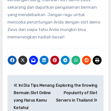
sekarang dan dapatkan pengalaman bermain
yang mendebarkan. Jangan ragu untuk
mencoba peruntungan Anda dengan slot demo
Zeus dan siapa tahu Anda mungkin bisa
memenangkan hadiah besar!
Post
Ini Dia Tips Menang
Exploring the Growing
navigation
Bermain Slot Online
Popularity of Slot
yang Harus Kamu
Servers in Thailand
Ketahui