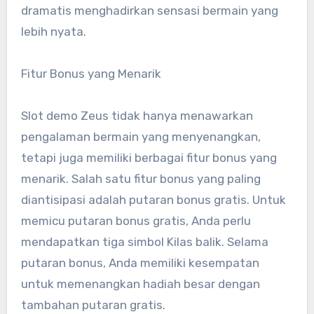
dramatis menghadirkan sensasi bermain yang
lebih nyata.
Fitur Bonus yang Menarik
Slot demo Zeus tidak hanya menawarkan
pengalaman bermain yang menyenangkan,
tetapi juga memiliki berbagai fitur bonus yang
menarik. Salah satu fitur bonus yang paling
diantisipasi adalah putaran bonus gratis. Untuk
memicu putaran bonus gratis, Anda perlu
mendapatkan tiga simbol Kilas balik. Selama
putaran bonus, Anda memiliki kesempatan
untuk memenangkan hadiah besar dengan
tambahan putaran gratis.