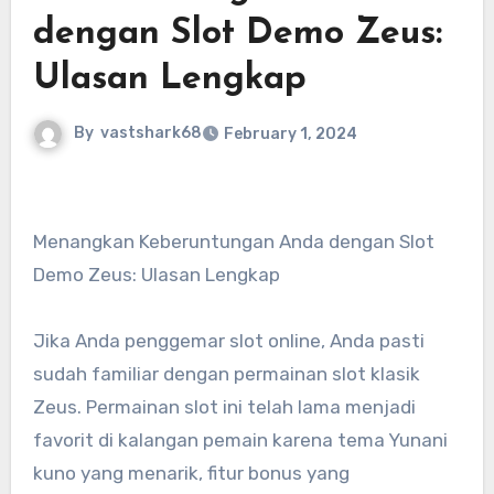
dengan Slot Demo Zeus:
Ulasan Lengkap
By
vastshark68
February 1, 2024
Menangkan Keberuntungan Anda dengan Slot
Demo Zeus: Ulasan Lengkap
Jika Anda penggemar slot online, Anda pasti
sudah familiar dengan permainan slot klasik
Zeus. Permainan slot ini telah lama menjadi
favorit di kalangan pemain karena tema Yunani
kuno yang menarik, fitur bonus yang