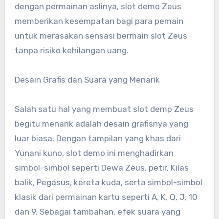
dengan permainan aslinya, slot demo Zeus
memberikan kesempatan bagi para pemain
untuk merasakan sensasi bermain slot Zeus
tanpa risiko kehilangan uang.
Desain Grafis dan Suara yang Menarik
Salah satu hal yang membuat slot demp Zeus
begitu menarik adalah desain grafisnya yang
luar biasa. Dengan tampilan yang khas dari
Yunani kuno, slot demo ini menghadirkan
simbol-simbol seperti Dewa Zeus, petir, Kilas
balik, Pegasus, kereta kuda, serta simbol-simbol
klasik dari permainan kartu seperti A, K, Q, J, 10
dan 9. Sebagai tambahan, efek suara yang