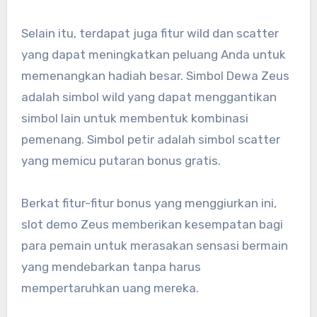
Selain itu, terdapat juga fitur wild dan scatter
yang dapat meningkatkan peluang Anda untuk
memenangkan hadiah besar. Simbol Dewa Zeus
adalah simbol wild yang dapat menggantikan
simbol lain untuk membentuk kombinasi
pemenang. Simbol petir adalah simbol scatter
yang memicu putaran bonus gratis.
Berkat fitur-fitur bonus yang menggiurkan ini,
slot demo Zeus memberikan kesempatan bagi
para pemain untuk merasakan sensasi bermain
yang mendebarkan tanpa harus
mempertaruhkan uang mereka.