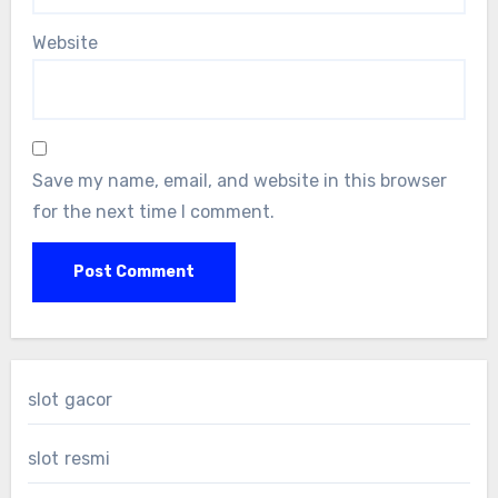
Website
Save my name, email, and website in this browser
for the next time I comment.
slot gacor
slot resmi