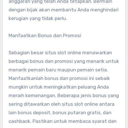
anggaran yang telah Anda tetapkan. Bermain
dengan bijak akan membantu Anda menghindari
kerugian yang tidak perlu.
Manfaatkan Bonus dan Promosi
Sebagian besar situs slot online menawarkan
berbagai bonus dan promosi yang menarik untuk
menarik pemain baru maupun pemain setia.
Manfaatkanlah bonus dan promosi ini sebaik
mungkin untuk meningkatkan peluang Anda
meraih kemenangan. Beberapa jenis bonus yang
sering ditawarkan oleh situs slot online antara
lain bonus deposit, bonus putaran gratis, dan
cashback. Pastikan untuk membaca syarat dan