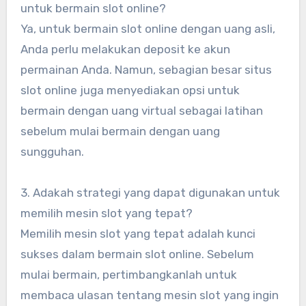
untuk bermain slot online?
Ya, untuk bermain slot online dengan uang asli,
Anda perlu melakukan deposit ke akun
permainan Anda. Namun, sebagian besar situs
slot online juga menyediakan opsi untuk
bermain dengan uang virtual sebagai latihan
sebelum mulai bermain dengan uang
sungguhan.
3. Adakah strategi yang dapat digunakan untuk
memilih mesin slot yang tepat?
Memilih mesin slot yang tepat adalah kunci
sukses dalam bermain slot online. Sebelum
mulai bermain, pertimbangkanlah untuk
membaca ulasan tentang mesin slot yang ingin