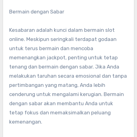
Bermain dengan Sabar
Kesabaran adalah kunci dalam bermain slot
online. Meskipun seringkali terdapat godaan
untuk terus bermain dan mencoba
memenangkan jackpot, penting untuk tetap
tenang dan bermain dengan sabar. Jika Anda
melakukan taruhan secara emosional dan tanpa
pertimbangan yang matang, Anda lebih
cenderung untuk mengalami kerugian. Bermain
dengan sabar akan membantu Anda untuk
tetap fokus dan memaksimalkan peluang
kemenangan.