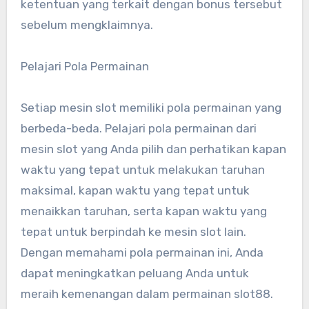
ketentuan yang terkait dengan bonus tersebut
sebelum mengklaimnya.
Pelajari Pola Permainan
Setiap mesin slot memiliki pola permainan yang
berbeda-beda. Pelajari pola permainan dari
mesin slot yang Anda pilih dan perhatikan kapan
waktu yang tepat untuk melakukan taruhan
maksimal, kapan waktu yang tepat untuk
menaikkan taruhan, serta kapan waktu yang
tepat untuk berpindah ke mesin slot lain.
Dengan memahami pola permainan ini, Anda
dapat meningkatkan peluang Anda untuk
meraih kemenangan dalam permainan slot88.