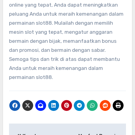
online yang tepat, Anda dapat meningkatkan
peluang Anda untuk meraih kemenangan dalam
permainan slot88. Mulailah dengan memilih
mesin slot yang tepat, mengatur anggaran
bermain dengan bijak, memanfaatkan bonus
dan promosi, dan bermain dengan sabar.
Semoga tips dan trik di atas dapat membantu
Anda untuk meraih kemenangan dalam
permainan slot88.
Post