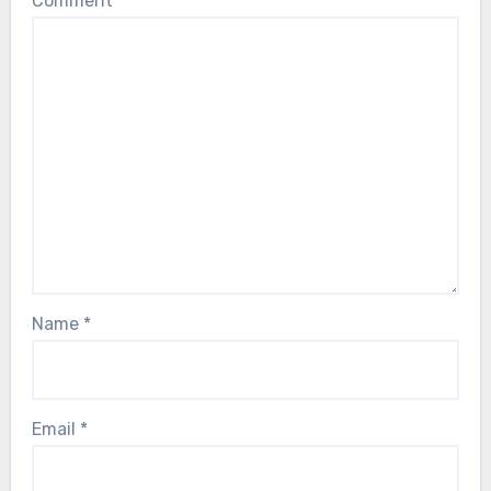
Comment
*
Name
*
Email
*