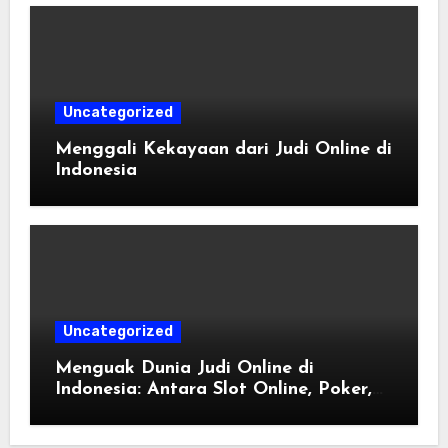
Uncategorized
Menggali Kekayaan dari Judi Online di
Indonesia
Uncategorized
Menguak Dunia Judi Online di
Indonesia: Antara Slot Online, Poker,
dan Taruhan Sportsbook